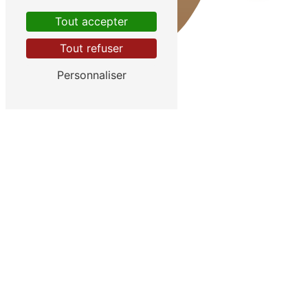
Tout accepter
Tout refuser
Personnaliser
LE SENS DE LA MARCHE, BOUTIQUE
SPÉCIALISÉE À LYON
DES
CHAUSSURES DE
CONFORT
ADAPTÉES À
CHAQUE BESOIN
Le
Sens de la Marche
, situé à
Lyon
dans le